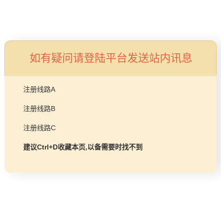
品牌故事
工程项目
燃气壁挂炉/热水器
益达平台
如有疑问请登陆平台发送站内讯息
商业锅炉
发展历程
服务支持
注册线路A
技术实力
注册线路B
企业动态
售后预约
注册线路C
益达平台Life
常见问题
建议Ctrl+D收藏本页,以备需要时找不到
购买渠道
品牌视角
资料下载
加盟招商