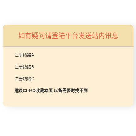
加盟招商
首页
益达平台 Lif
创造舒适生活环境的合作
如有疑问请登陆平台发送站内讯息
注册线路A
注册线路B
注册线路C
视频中
品牌视
建议Ctrl+D收藏本页,以备需要时找不到
心
角
“水温稳定的热