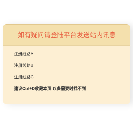
品牌故事
工程项目
燃气壁挂炉/热水器
益达平台
如有疑问请登陆平台发送站内讯息
商业锅炉
发展历程
服务支持
注册线路A
技术实力
注册线路B
企业动态
售后预约
注册线路C
益达平台Life
常见问题
建议Ctrl+D收藏本页,以备需要时找不到
购买渠道
品牌视角
资料下载
加盟招商