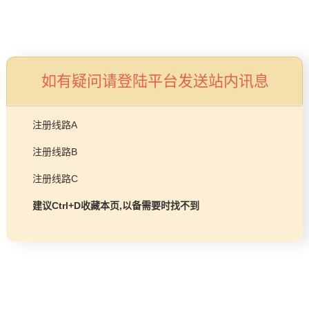
品牌故事
工程项目
燃气壁挂炉/热水器
益达平台
如有疑问请登陆平台发送站内讯息
商业锅炉
发展历程
服务支持
注册线路A
技术实力
注册线路B
企业动态
售后预约
注册线路C
益达平台Life
常见问题
建议Ctrl+D收藏本页,以备需要时找不到
购买渠道
品牌视角
资料下载
加盟招商