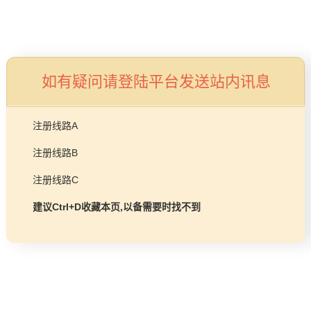
加盟招商
首页
益达平台 Lif
创造舒适生活环境的合作
如有疑问请登陆平台发送站内讯息
注册线路A
注册线路B
注册线路C
视频中
品牌视
建议Ctrl+D收藏本页,以备需要时找不到
心
角
什么牌子适合