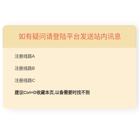
加盟招商
首页
益达平台 Lif
创造舒适生活环境的合作
如有疑问请登陆平台发送站内讯息
注册线路A
注册线路B
注册线路C
视频中
品牌视
建议Ctrl+D收藏本页,以备需要时找不到
心
角
家用壁挂炉一