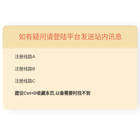
品牌故事
工程项目
燃气壁挂炉/热水器
益达平台
如有疑问请登陆平台发送站内讯息
商业锅炉
发展历程
服务支持
注册线路A
技术实力
注册线路B
企业动态
售后预约
注册线路C
益达平台Life
常见问题
建议Ctrl+D收藏本页,以备需要时找不到
购买渠道
品牌视角
资料下载
加盟招商