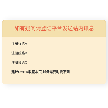
品牌故事
工程项目
燃气壁挂炉/热水器
益达平台
如有疑问请登陆平台发送站内讯息
商业锅炉
发展历程
服务支持
注册线路A
技术实力
注册线路B
企业动态
售后预约
注册线路C
益达平台Life
常见问题
建议Ctrl+D收藏本页,以备需要时找不到
购买渠道
品牌视角
资料下载
加盟招商