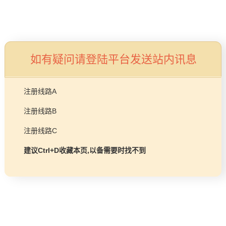
加盟招商
首页
益达平台 Lif
创造舒适生活环境的合作
如有疑问请登陆平台发送站内讯息
注册线路A
注册线路B
注册线路C
视频中
品牌视
建议Ctrl+D收藏本页,以备需要时找不到
心
角
一级能效冷凝