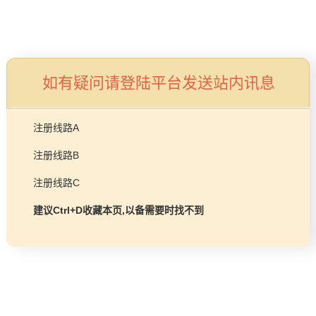
品牌故事
工程项目
燃气壁挂炉/热水器
益达平台
如有疑问请登陆平台发送站内讯息
商业锅炉
发展历程
服务支持
注册线路A
技术实力
注册线路B
企业动态
售后预约
注册线路C
益达平台Life
常见问题
建议Ctrl+D收藏本页,以备需要时找不到
购买渠道
品牌视角
资料下载
加盟招商