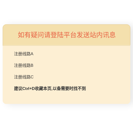
品牌故事
工程项目
燃气壁挂炉/热水器
益达平台
如有疑问请登陆平台发送站内讯息
商业锅炉
发展历程
服务支持
注册线路A
技术实力
注册线路B
企业动态
售后预约
注册线路C
益达平台Life
常见问题
建议Ctrl+D收藏本页,以备需要时找不到
购买渠道
品牌视角
资料下载
加盟招商